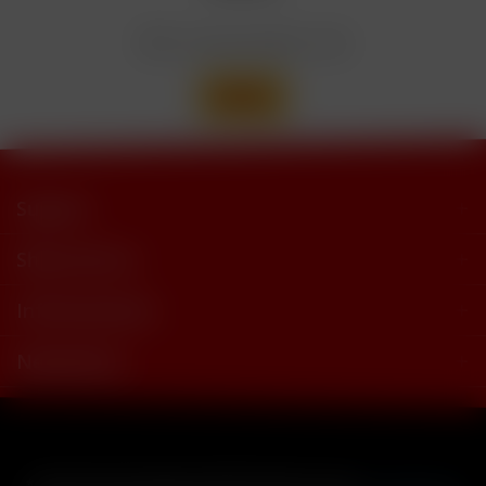
trimethylbutyramide
Wir versenden mit
Support
Shop Service
Informationen
Newsletter
* Alle Preise inkl. gesetzl. Mehrwertsteuer zzgl.
Versandkosten