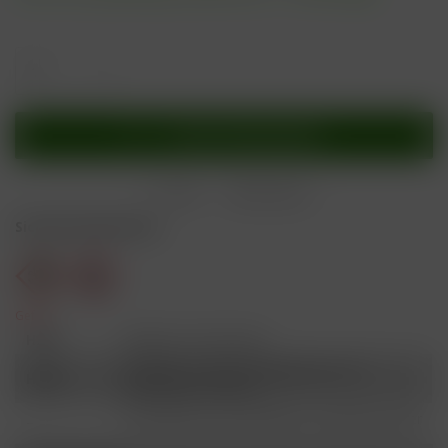
In den
Warenkorb
Merken
Bewerten
Sicherheitshinweise
Gefahr
H301
Giftig bei Verschlucken.
Schädlich für Wasserorganismen, mit
H412
langfristiger Wirkung.
Ist ärztlicher Rat erforderlich, Verpackung oder
P101
Kennzeichnungsetikett bereithalten.