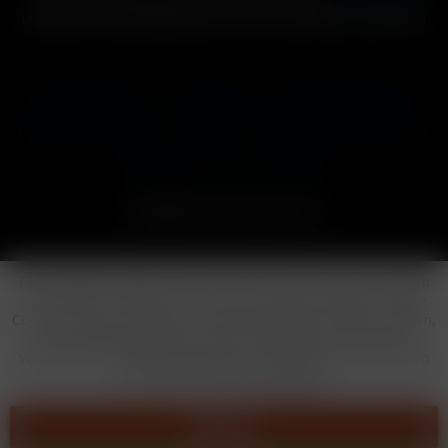
und ggf. Nachnahmegebühren, wenn nicht anders beschrieben
Cookie-Einstellungen
Händler-Login
Reklamationsformular
Häufig gestellte Fragen
Kontakt
Versand
Widerrufsrecht
Datenschutz
AGB
Impressum
Copyright © by 24vapestore.de
Diese Website benutzt Cookies, die für den technischen Betrieb
der Website erforderlich sind und stets gesetzt werden. Andere
Cookies, die den Komfort bei Benutzung dieser Website erhöhen,
der Direktwerbung dienen oder die Interaktion mit anderen
Websites und sozialen Netzwerken vereinfachen sollen, werden
nur mit Ihrer Zustimmung gesetzt.
Ablehnen