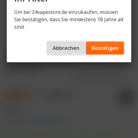
Um bei 24vapestore.de einzukaufen, müssen
Sie bestätigen, dass Sie mindestens 18 Jahre alt
sind.
Abbrechen
Bestätigen
SALT Slim Akkuträger 550mAh Farbe:
Cool Grey
Artikelnummer
SL-SA-CG
5,90 € *
9,90 € *
Inhalt:
1 Stück
inkl. MwSt.
zzgl. Versandkosten
Sofort versandfertig, Lieferzeit ca. 1-3 Werktage