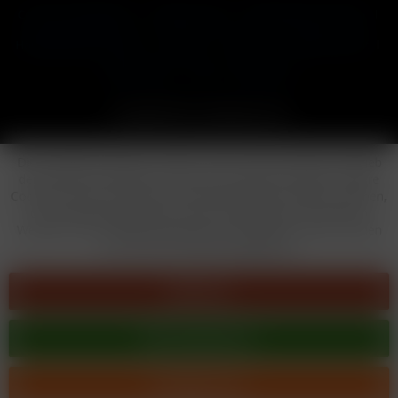
Cookie-Einstellungen
Händler-Login
Reklamationsformular
Häufig gestellte Fragen
Kontakt
Versand
Widerrufsrecht
Datenschutz
AGB
Impressum
Copyright © by 24vapestore.de
Diese Website benutzt Cookies, die für den technischen Betrieb
der Website erforderlich sind und stets gesetzt werden. Andere
Cookies, die den Komfort bei Benutzung dieser Website erhöhen,
der Direktwerbung dienen oder die Interaktion mit anderen
Websites und sozialen Netzwerken vereinfachen sollen, werden
nur mit Ihrer Zustimmung gesetzt.
Ablehnen
Alle akzeptieren
Konfigurieren