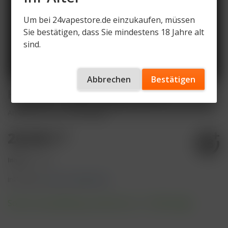
Um bei 24vapestore.de einzukaufen, müssen
Sie bestätigen, dass Sie mindestens 18 Jahre alt
sind.
Abbrechen
Bestätigen
Hookain - Wiwi 200g 26,90€
Artikelnummer
HT-WW-200g
26,90 € *
Inhalt:
1 Stück
inkl. MwSt.
zzgl. Versandkosten
Sofort versandfertig, Lieferzeit ca. 1-3 Werktage