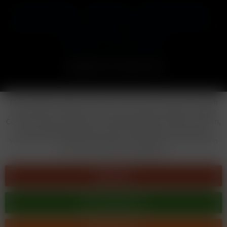
Cookie-Einstellungen
Händler-Login
Reklamationsformular
Häufig gestellte Fragen
Kontakt
Versand
Widerrufsrecht
Datenschutz
AGB
Impressum
Copyright © by 24vapestore.de
Diese Website benutzt Cookies, die für den technischen Betrieb
der Website erforderlich sind und stets gesetzt werden. Andere
Cookies, die den Komfort bei Benutzung dieser Website erhöhen,
der Direktwerbung dienen oder die Interaktion mit anderen
Websites und sozialen Netzwerken vereinfachen sollen, werden
nur mit Ihrer Zustimmung gesetzt.
Ablehnen
Alle akzeptieren