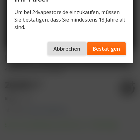
Um bei 24vapestore.de einzukaufen, müssen
Sie bestätigen, dass Sie mindestens 18 Jahre alt
sind.
Abbrechen
Bestätigen
Hookain - Green Lean 200g 26,90€
Artikelnummer
HT-GL-200g
26,90 € *
Inhalt:
1 Stück
inkl. MwSt.
zzgl. Versandkosten
Sofort versandfertig, Lieferzeit ca. 1-3 Werktage