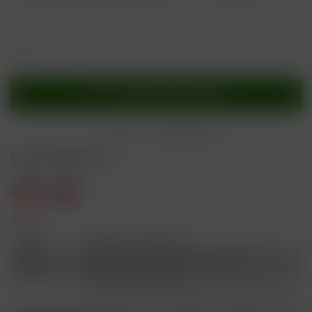
In den
Warenkorb
Merken
Bewerten
Sicherheitshinweise
Gefahr
H301
Giftig bei Verschlucken.
Schädlich für Wasserorganismen, mit
H412
langfristiger Wirkung.
Ist ärztlicher Rat erforderlich, Verpackung oder
P101
Kennzeichnungsetikett bereithalten.