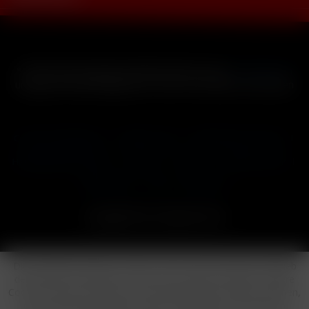
* Alle Preise inkl. gesetzl. Mehrwertsteuer zzgl.
Versandkosten
und ggf. Nachnahmegebühren, wenn nicht anders beschrieben
Cookie-Einstellungen
Händler-Login
Reklamationsformular
Häufig gestellte Fragen
Kontakt
Versand
Widerrufsrecht
Datenschutz
AGB
Impressum
Copyright © by 24vapestore.de
Diese Website benutzt Cookies, die für den technischen Betrieb
der Website erforderlich sind und stets gesetzt werden. Andere
Cookies, die den Komfort bei Benutzung dieser Website erhöhen,
der Direktwerbung dienen oder die Interaktion mit anderen