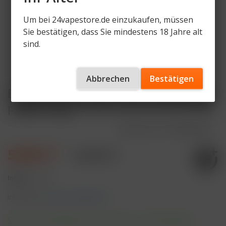
Um bei 24vapestore.de einzukaufen, müssen
Sie bestätigen, dass Sie mindestens 18 Jahre alt
sind.
Abbrechen
Bestätigen
ELFBAR LOST MARY WAVI Akkuträger
Farbe: Grey
Artikelnummer
LM-WVD-GR
5,99 € *
9,99 € *
Inhalt:
1 Stück
inkl. MwSt.
zzgl. Versandkosten
Sofort versandfertig, Lieferzeit ca. 1-3 Werktage