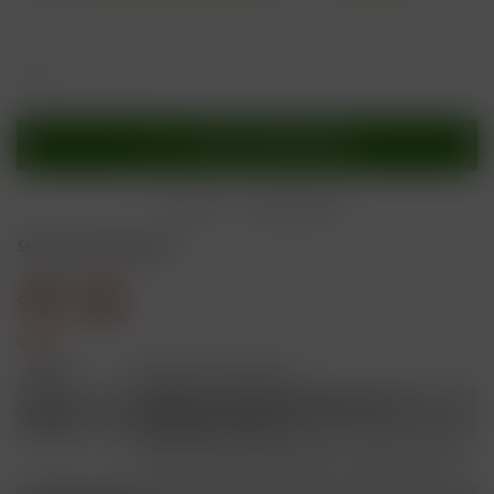
In den
Warenkorb
Merken
Bewerten
Sicherheitshinweise
Gefahr
H301
Giftig bei Verschlucken.
Schädlich für Wasserorganismen, mit
H412
langfristiger Wirkung.
Ist ärztlicher Rat erforderlich, Verpackung oder
P101
Kennzeichnungsetikett bereithalten.