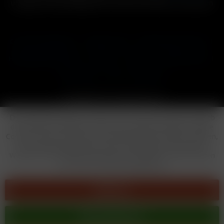
und ggf. Nachnahmegebühren, wenn nicht anders beschrieben
Cookie-Einstellungen
Händler-Login
Reklamationsformular
Häufig gestellte Fragen
Kontakt
Versand
Widerrufsrecht
Datenschutz
AGB
Impressum
Copyright © by 24vapestore.de
Diese Website benutzt Cookies, die für den technischen Betrieb
der Website erforderlich sind und stets gesetzt werden. Andere
Cookies, die den Komfort bei Benutzung dieser Website erhöhen,
der Direktwerbung dienen oder die Interaktion mit anderen
Websites und sozialen Netzwerken vereinfachen sollen, werden
nur mit Ihrer Zustimmung gesetzt.
Ablehnen
Alle akzeptieren