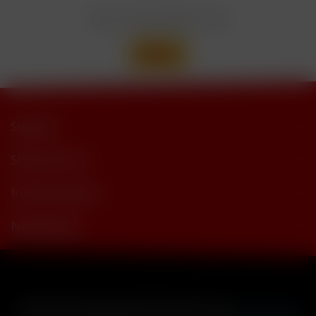
trimethylbutyramide
Wir versenden mit
Support
Shop Service
Informationen
Newsletter
* Alle Preise inkl. gesetzl. Mehrwertsteuer zzgl.
Versandkosten