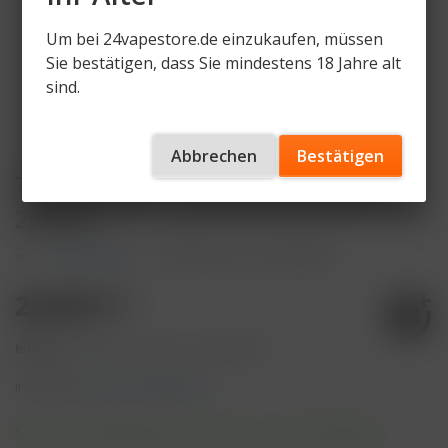
Um bei 24vapestore.de einzukaufen, müssen
Sie bestätigen, dass Sie mindestens 18 Jahre alt
sind.
Abbrechen
Bestätigen
True Passion - Arctic Line (200g) -
26,90€
von
True Passion
Artikelnummer
TP-AL-200
26,90 € *
Inhalt:
200 Gramm (13,45 € * / 100 Gramm)
inkl. MwSt.
zzgl. Versandkosten
Sofort versandfertig, Lieferzeit ca. 1-3 Werktage