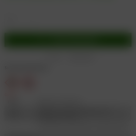
In den
Warenkorb
Merken
Bewerten
Sicherheitshinweise
Gefahr
H301
Giftig bei Verschlucken.
Schädlich für Wasserorganismen, mit
H412
langfristiger Wirkung.
Ist ärztlicher Rat erforderlich, Verpackung oder
P101
Kennzeichnungsetikett bereithalten.