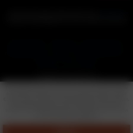
* Alle Preise inkl. gesetzl. Mehrwertsteuer zzgl.
Versandkosten
und ggf. Nachnahmegebühren, wenn nicht anders beschrieben
Cookie-Einstellungen
Händler-Login
Reklamationsformular
Häufig gestellte Fragen
Kontakt
Versand
Widerrufsrecht
Datenschutz
AGB
Impressum
Copyright © by 24vapestore.de
Diese Website benutzt Cookies, die für den technischen Betrieb
der Website erforderlich sind und stets gesetzt werden. Andere
Cookies, die den Komfort bei Benutzung dieser Website erhöhen,
der Direktwerbung dienen oder die Interaktion mit anderen
Websites und sozialen Netzwerken vereinfachen sollen, werden
nur mit Ihrer Zustimmung gesetzt.
Ablehnen