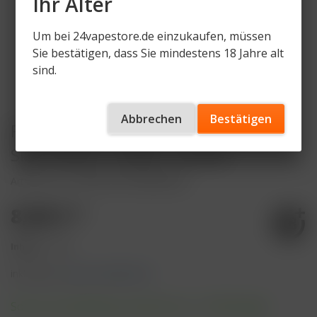
Ihr Alter
Um bei 24vapestore.de einzukaufen, müssen
Sie bestätigen, dass Sie mindestens 18 Jahre alt
sind.
Abbrechen
Bestätigen
Purize Aktivkohlefilter XTRA Slim -
Size 5,9mm - Green - 50 Stk
Artikelnummer
PRZ-AV-KF-GRN-6mm
8,90 € *
Inhalt:
1 Stück
inkl. MwSt.
zzgl. Versandkosten
Sofort versandfertig, Lieferzeit ca. 1-3 Werktage