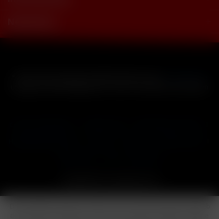
Newsletter
* Alle Preise inkl. gesetzl. Mehrwertsteuer zzgl.
Versandkosten
und ggf. Nachnahmegebühren, wenn nicht anders beschrieben
Cookie-Einstellungen
Händler-Login
Reklamationsformular
Häufig gestellte Fragen
Kontakt
Versand
Widerrufsrecht
Datenschutz
AGB
Impressum
Copyright © by 24vapestore.de
Diese Website benutzt Cookies, die für den technischen Betrieb
der Website erforderlich sind und stets gesetzt werden. Andere