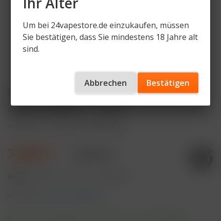
Ihr Alter
Um bei 24vapestore.de einzukaufen, müssen
Sie bestätigen, dass Sie mindestens 18 Jahre alt
sind.
Abbrechen
Bestätigen
OWLIQ Nikotinsalz Liquid - Gold
Apricot Melon - 10ml
Artikelnummer
OWL-LQ-GAM-20mg
7,49 € *
9,99 € *
Inhalt:
10 Milliliter (74,90 € * / 100 Milliliter)
inkl. MwSt.
zzgl. Versandkosten
Sofort versandfertig, Lieferzeit ca. 1-3 Werktage