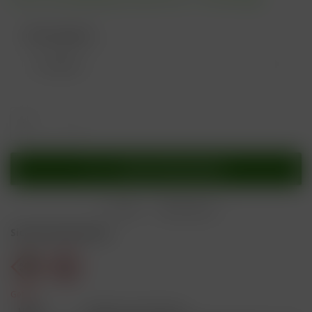
Nikotingehalt:
In den
Warenkorb
Merken
Bewerten
Sicherheitshinweise
Gefahr
H301
Giftig bei Verschlucken.