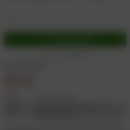
In den
Warenkorb
Merken
Bewerten
Sicherheitshinweise
Gefahr
H301
Giftig bei Verschlucken.
Schädlich für Wasserorganismen, mit
H412
langfristiger Wirkung.
Ist ärztlicher Rat erforderlich, Verpackung oder
P101
Kennzeichnungsetikett bereithalten.