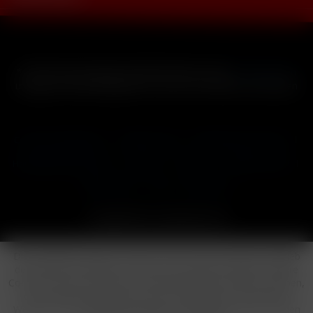
* Alle Preise inkl. gesetzl. Mehrwertsteuer zzgl.
Versandkosten
und ggf. Nachnahmegebühren, wenn nicht anders beschrieben
Cookie-Einstellungen
Händler-Login
Reklamationsformular
Häufig gestellte Fragen
Kontakt
Versand
Widerrufsrecht
Datenschutz
AGB
Impressum
Copyright © by 24vapestore.de
Diese Website benutzt Cookies, die für den technischen Betrieb
der Website erforderlich sind und stets gesetzt werden. Andere
Cookies, die den Komfort bei Benutzung dieser Website erhöhen,
der Direktwerbung dienen oder die Interaktion mit anderen
Websites und sozialen Netzwerken vereinfachen sollen, werden