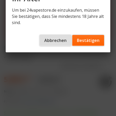
Um bei 24vapestore.de einzukaufen, müssen
Sie bestätigen, dass Sie mindestens 18 Jahre alt
sind.
Abbrechen
Bestätigen
Flerbar Pods - Cola Ice - 20mg Nikotin
- 2er Pack
Artikelnummer
FB-PO-CI
5,90 € *
9,90 € *
Inhalt:
4 Milliliter (147,50 € * / 100 Milliliter)
inkl. MwSt.
zzgl. Versandkosten
Sofort versandfertig, Lieferzeit ca. 1-3 Werktage