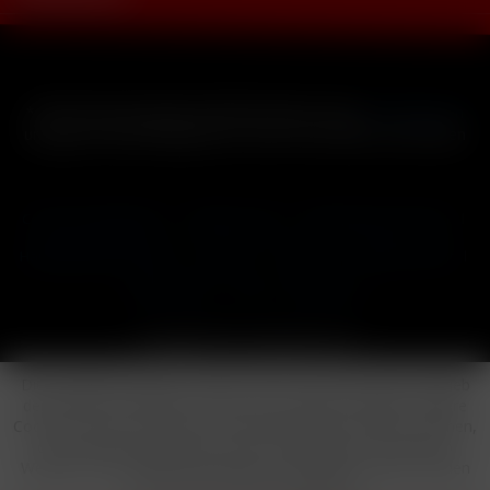
* Alle Preise inkl. gesetzl. Mehrwertsteuer zzgl.
Versandkosten
und ggf. Nachnahmegebühren, wenn nicht anders beschrieben
Cookie-Einstellungen
Händler-Login
Reklamationsformular
Häufig gestellte Fragen
Kontakt
Versand
Widerrufsrecht
Datenschutz
AGB
Impressum
Copyright © by 24vapestore.de
Diese Website benutzt Cookies, die für den technischen Betrieb
der Website erforderlich sind und stets gesetzt werden. Andere
Cookies, die den Komfort bei Benutzung dieser Website erhöhen,
der Direktwerbung dienen oder die Interaktion mit anderen
Websites und sozialen Netzwerken vereinfachen sollen, werden
nur mit Ihrer Zustimmung gesetzt.