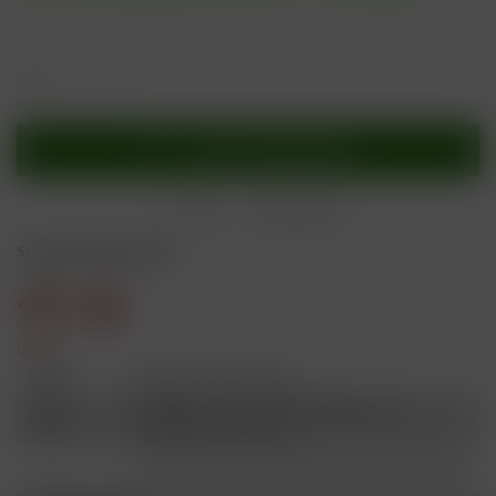
In den
Warenkorb
Merken
Bewerten
Sicherheitshinweise
Gefahr
H301
Giftig bei Verschlucken.
Schädlich für Wasserorganismen, mit
H412
langfristiger Wirkung.
Ist ärztlicher Rat erforderlich, Verpackung oder
P101
Kennzeichnungsetikett bereithalten.