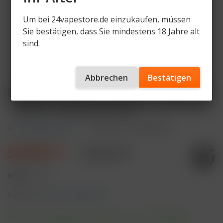
Um bei 24vapestore.de einzukaufen, müssen
Sie bestätigen, dass Sie mindestens 18 Jahre alt
sind.
Abbrechen
Bestätigen
ELFBAR ELFX Pro - Pod Kit - 1200 mAh
- Farbe: Cowboy Brown
von
ELFBAR ELFX Pro
Artikelnummer
ELFXP-CB
30,99 € *
32,99 € *
Inhalt:
1 Stück
inkl. MwSt.
zzgl. Versandkosten
Sofort versandfertig, Lieferzeit ca. 1-3 Werktage