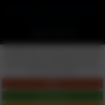
Cookie-Einstellungen
Händler-Login
Reklamationsformular
Häufig gestellte Fragen
Kontakt
Versand
Widerrufsrecht
Datenschutz
AGB
Impressum
Copyright © by 24vapestore.de
Diese Website benutzt Cookies, die für den technischen Betrieb
der Website erforderlich sind und stets gesetzt werden. Andere
Cookies, die den Komfort bei Benutzung dieser Website erhöhen,
der Direktwerbung dienen oder die Interaktion mit anderen
Websites und sozialen Netzwerken vereinfachen sollen, werden
nur mit Ihrer Zustimmung gesetzt.
Ablehnen
Alle akzeptieren