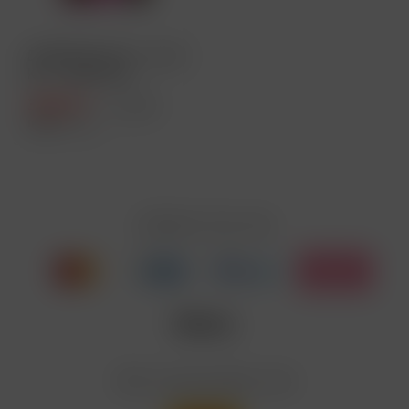
ELFBAR ELFX Pro - Pod
Kit - 1200 mAh -
Farbe:...
30,99 € *
32,99 € *
Inhalt
1 Stück
Zahlen Sie mit
Wir versenden mit