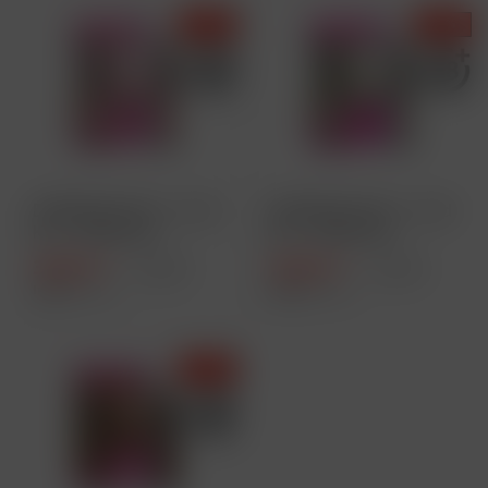
- 6 %
- 6 %
ELFBAR ELFX Pro - Pod
ELFBAR ELFX Pro - Pod
Kit - 1200 mAh -
Kit - 1200 mAh -
Farbe: Pink
Farbe:...
30,99 € *
30,99 € *
32,99 € *
32,99 € *
Inhalt
1 Stück
Inhalt
1 Stück
- 6 %