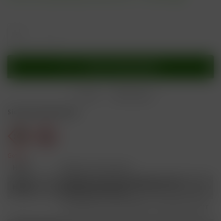
In den
Warenkorb
Merken
Bewerten
Sicherheitshinweise
Gefahr
H301
Giftig bei Verschlucken.
Schädlich für Wasserorganismen, mit
H412
langfristiger Wirkung.
Ist ärztlicher Rat erforderlich, Verpackung oder
P101
Kennzeichnungsetikett bereithalten.