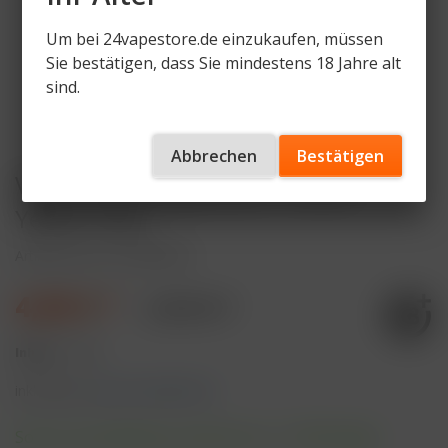
Um bei 24vapestore.de einzukaufen, müssen
Sie bestätigen, dass Sie mindestens 18 Jahre alt
sind.
Abbrechen
Bestätigen
Vozol Vista Plug Device - Farbe:
Yellow Gold
Artikelnummer
VZ-VPD-YG
4,90 € *
6,90 € *
Inhalt:
1 Stück
inkl. MwSt.
zzgl. Versandkosten
Sofort versandfertig, Lieferzeit ca. 1-3 Werktage