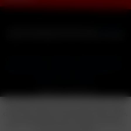
* Alle Preise inkl. gesetzl. Mehrwertsteuer zzgl.
Versandkosten
und ggf. Nachnahmegebühren, wenn nicht anders beschrieben
Cookie-Einstellungen
Händler-Login
Reklamationsformular
Häufig gestellte Fragen
Kontakt
Versand
Widerrufsrecht
Datenschutz
AGB
Impressum
Copyright © by 24vapestore.de
Diese Website benutzt Cookies, die für den technischen Betrieb
der Website erforderlich sind und stets gesetzt werden. Andere
Cookies, die den Komfort bei Benutzung dieser Website erhöhen,
der Direktwerbung dienen oder die Interaktion mit anderen
Websites und sozialen Netzwerken vereinfachen sollen, werden
nur mit Ihrer Zustimmung gesetzt.