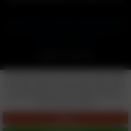
Cookie-Einstellungen
Händler-Login
Reklamationsformular
Häufig gestellte Fragen
Kontakt
Versand
Widerrufsrecht
Datenschutz
AGB
Impressum
Copyright © by 24vapestore.de
Diese Website benutzt Cookies, die für den technischen Betrieb
der Website erforderlich sind und stets gesetzt werden. Andere
Cookies, die den Komfort bei Benutzung dieser Website erhöhen,
der Direktwerbung dienen oder die Interaktion mit anderen
Websites und sozialen Netzwerken vereinfachen sollen, werden
nur mit Ihrer Zustimmung gesetzt.
Ablehnen