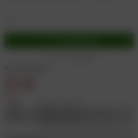
In den
Warenkorb
Merken
Bewerten
Sicherheitshinweise
Gefahr
H301
Giftig bei Verschlucken.
Schädlich für Wasserorganismen, mit
H412
langfristiger Wirkung.
Ist ärztlicher Rat erforderlich, Verpackung oder
P101
Kennzeichnungsetikett bereithalten.