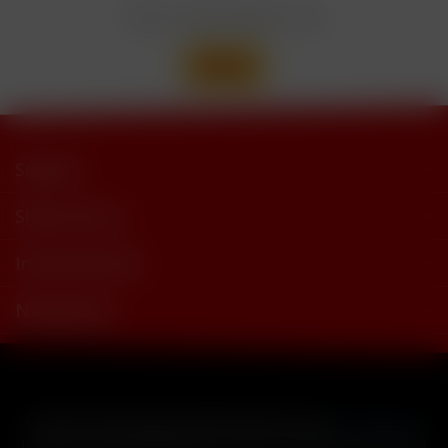
trimethylbutyramide
Wir versenden mit
Support
Shop Service
Informationen
Newsletter
* Alle Preise inkl. gesetzl. Mehrwertsteuer zzgl.
Versandkosten
und ggf. Nachnahmegebühren, wenn nicht anders beschrieben