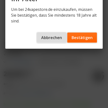
Um bei 24vapestore.de einzukaufen, müssen
Sie bestätigen, dass Sie mindestens 18 Jahre alt
sind.
Abbrechen
Bestätigen
True Passion - Vaya Blue (200g) -
26,90€
von
True Passion
Artikelnummer
TP-VB-200
26,90 € *
Inhalt:
200 Gramm (13,45 € * / 100 Gramm)
inkl. MwSt.
zzgl. Versandkosten
Sofort versandfertig, Lieferzeit ca. 1-3 Werktage