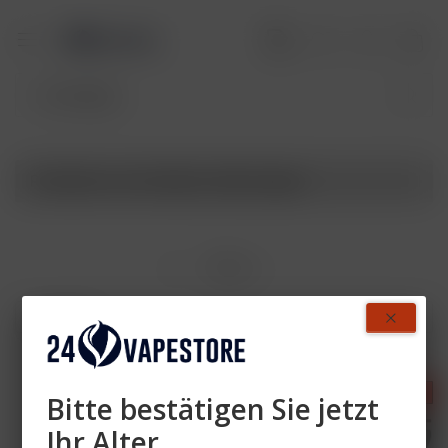
Produkte von StarBuzz Akkuträger
Filtern
- 38 %
- 38 %
Bitte bestätigen Sie jetzt
Ihr Alter