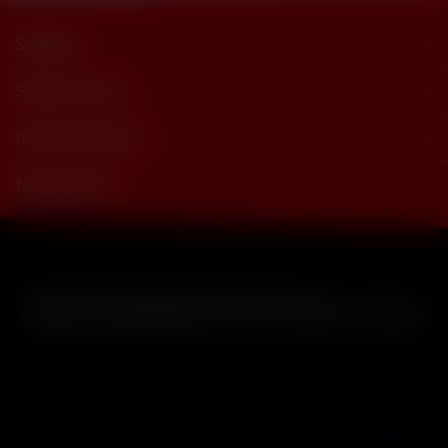
Support
Shop Service
Informationen
Newsletter
* Alle Preise inkl. gesetzl. Mehrwertsteuer zzgl.
Versandkosten
und ggf. Nachnahmegebühren, wenn nicht anders beschrieben
Cookie-Einstellungen
Händler-Login
Reklamationsformular
Häufig gestellte Fragen
Kontakt
Versand
Widerrufsrecht