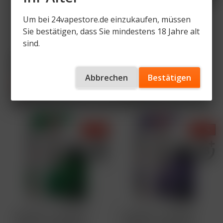
Um bei 24vapestore.de einzukaufen, müssen
Sie bestätigen, dass Sie mindestens 18 Jahre alt
sind.
Star Buzz - Pod Kit -
Star Buzz - Pod Kit -
Blue - 1000 mAh
Brown - 1000 mAh
Abbrechen
Bestätigen
5,49 € *
5,49 € *
8,90 € *
8,90 € *
Inhalt
1 Stück
Inhalt
1 Stück
- 38 %
- 38 %
Star Buzz - Pod Kit -
Star Buzz - Pod Kit -