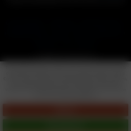
und ggf. Nachnahmegebühren, wenn nicht anders beschrieben
Cookie-Einstellungen
Händler-Login
Reklamationsformular
Häufig gestellte Fragen
Kontakt
Versand
Widerrufsrecht
Datenschutz
AGB
Impressum
Copyright © by 24vapestore.de
Diese Website benutzt Cookies, die für den technischen Betrieb
der Website erforderlich sind und stets gesetzt werden. Andere
Cookies, die den Komfort bei Benutzung dieser Website erhöhen,
der Direktwerbung dienen oder die Interaktion mit anderen
Websites und sozialen Netzwerken vereinfachen sollen, werden
nur mit Ihrer Zustimmung gesetzt.
Ablehnen
Alle akzeptieren