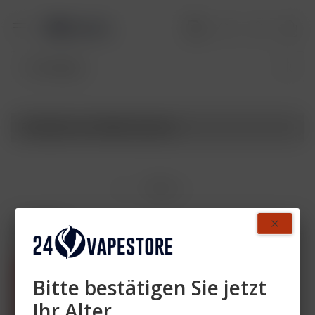
Produkte von SINQ Variante
Filtern
- 40 %
Bitte bestätigen Sie jetzt
Ihr Alter