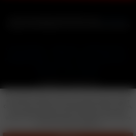
* Alle Preise inkl. gesetzl. Mehrwertsteuer zzgl.
Versandkosten
und ggf. Nachnahmegebühren, wenn nicht anders beschrieben
Cookie-Einstellungen
Händler-Login
Reklamationsformular
Häufig gestellte Fragen
Kontakt
Versand
Widerrufsrecht
Datenschutz
AGB
Impressum
Copyright © by 24vapestore.de
Diese Website benutzt Cookies, die für den technischen Betrieb
der Website erforderlich sind und stets gesetzt werden. Andere
Cookies, die den Komfort bei Benutzung dieser Website erhöhen,
der Direktwerbung dienen oder die Interaktion mit anderen
Websites und sozialen Netzwerken vereinfachen sollen, werden
nur mit Ihrer Zustimmung gesetzt.