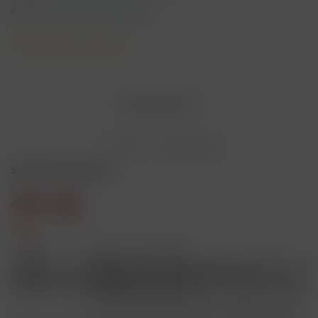
inkl. MwSt.
zzgl. Versandkosten
Lieferzeit 3 Werktage
AUSVERKAUFT
Merken
Bewerten
Sicherheitshinweise
Gefahr
H301
Giftig bei Verschlucken.
Schädlich für Wasserorganismen, mit
H412
langfristiger Wirkung.
Ist ärztlicher Rat erforderlich, Verpackung oder
P101