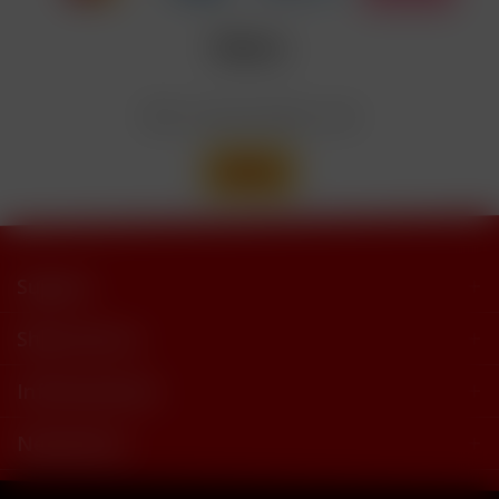
Enthält
trimethylbutyramide
Wir versenden mit
Support
Shop Service
Informationen
Newsletter