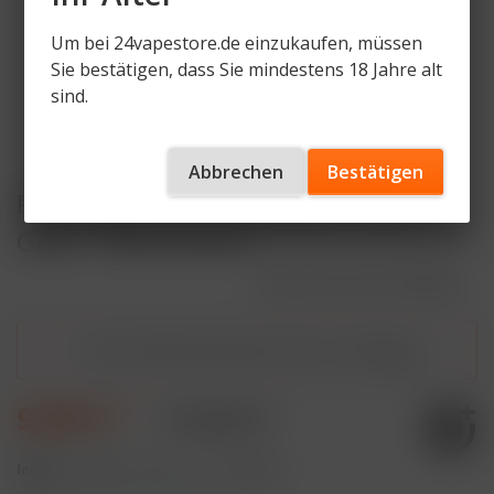
Um bei 24vapestore.de einzukaufen, müssen
Sie bestätigen, dass Sie mindestens 18 Jahre alt
sind.
Abbrechen
Bestätigen
Revoltage FLEX Overdosed - Mint
Gum - 10ml Aroma
Artikelnummer
RVT-AR-MG
Dieser Artikel steht derzeit nicht zur Verfügung!
9,99 € *
17,95 € *
Inhalt:
10 Milliliter (99,90 € * / 100 Milliliter)