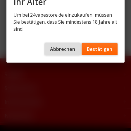
Ihr Alter
Um bei 24vapestore.de einzukaufen, müssen
Sie bestätigen, dass Sie mindestens 18 Jahre alt
Wir versenden mit
sind.
Abbrechen
Bestätigen
Support
Shop Service
Informationen
Newsletter