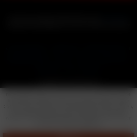
* Alle Preise inkl. gesetzl. Mehrwertsteuer zzgl.
Versandkosten
und ggf. Nachnahmegebühren, wenn nicht anders beschrieben
Cookie-Einstellungen
Händler-Login
Reklamationsformular
Häufig gestellte Fragen
Kontakt
Versand
Widerrufsrecht
Datenschutz
AGB
Impressum
Copyright © by 24vapestore.de
Diese Website benutzt Cookies, die für den technischen Betrieb
der Website erforderlich sind und stets gesetzt werden. Andere
Cookies, die den Komfort bei Benutzung dieser Website erhöhen,
der Direktwerbung dienen oder die Interaktion mit anderen
Websites und sozialen Netzwerken vereinfachen sollen, werden
nur mit Ihrer Zustimmung gesetzt.