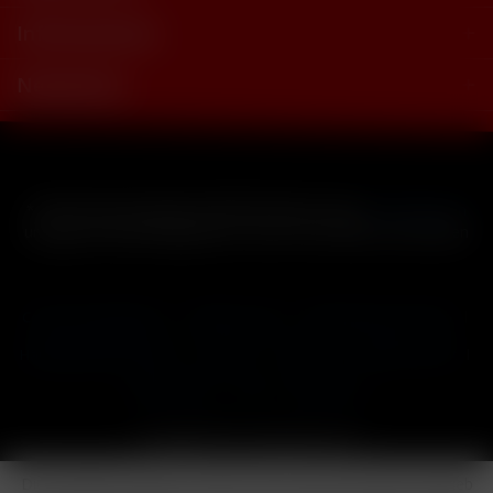
Informationen
Newsletter
* Alle Preise inkl. gesetzl. Mehrwertsteuer zzgl.
Versandkosten
und ggf. Nachnahmegebühren, wenn nicht anders beschrieben
Cookie-Einstellungen
Händler-Login
Reklamationsformular
Häufig gestellte Fragen
Kontakt
Versand
Widerrufsrecht
Datenschutz
AGB
Impressum
Copyright © by 24vapestore.de
Diese Website benutzt Cookies, die für den technischen Betrieb