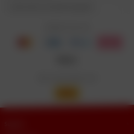
EUH208
Cyclohexanepropionate. Kann allergische
Reaktionenhervor-rufen.
Kunden haben sich ebenfalls angesehen
Nicotinbenzoat, 2-Isopropyl-N,2,3-
Enthält
trimethylbutyramide
Zahlen Sie mit
Wir versenden mit
Support