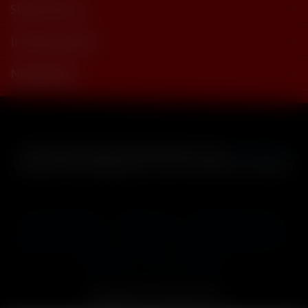
Shop Service
Informationen
Newsletter
* Alle Preise inkl. gesetzl. Mehrwertsteuer zzgl.
Versandkosten
und ggf. Nachnahmegebühren, wenn nicht anders beschrieben
Cookie-Einstellungen
Händler-Login
Reklamationsformular
Häufig gestellte Fragen
Kontakt
Versand
Widerrufsrecht
Datenschutz
AGB
Impressum
Copyright © by 24vapestore.de