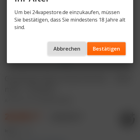
Um bei 24vapestore.de einzukaufen, müssen
Sie bestätigen, dass Sie mindestens 18 Jahre alt
sind.
Abbrechen
Bestätigen
GeekVape Digi Q Vista Pod Kit - 1600
mAh - Schwarz
Artikelnummer
GV-DQV-PK-SWZ
25,90 € *
29,95 € *
Inhalt:
1 Stück