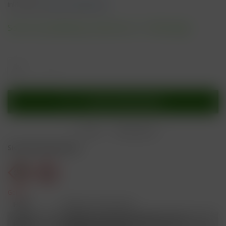
inkl. MwSt.
zzgl. Versandkosten
Sofort versandfertig, Lieferzeit ca. 1-3 Werktage
In den
Warenkorb
Merken
Bewerten
Sicherheitshinweise
Gefahr
H301
Giftig bei Verschlucken.
Schädlich für Wasserorganismen, mit
H412