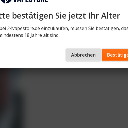
tte bestätigen Sie jetzt Ihr Alter
ei 24vapestore.de einzukaufen, müssen Sie bestätigen, da
mindestens 18 Jahre alt sind.
Abbrechen
Bestätig