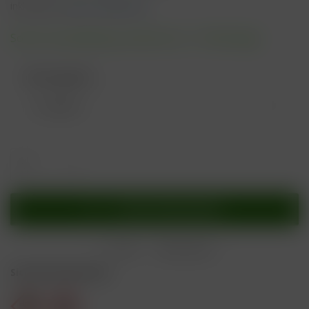
inkl. MwSt.
zzgl. Versandkosten
Sofort versandfertig, Lieferzeit ca. 1-3 Werktage
Nikotingehalt:
In den
Warenkorb
Merken
Bewerten
Sicherheitshinweise