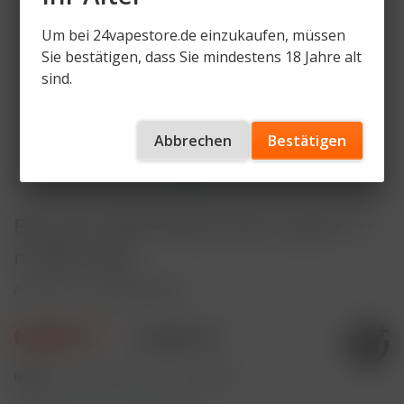
Um bei 24vapestore.de einzukaufen, müssen
Sie bestätigen, dass Sie mindestens 18 Jahre alt
sind.
Abbrechen
Bestätigen
Bar Juice 5000 Nikotinsalz Liquid 10
ml Blue Man
Artikelnummer
BJ-BM-20mg
6,90 € *
10,90 € *
Inhalt:
10 Milliliter (69,00 € * / 100 Milliliter)