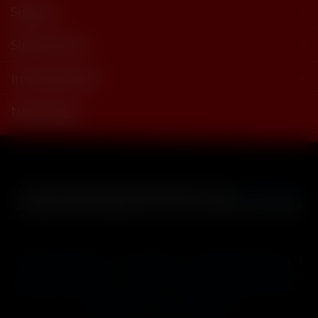
Support
Shop Service
Informationen
Newsletter
* Alle Preise inkl. gesetzl. Mehrwertsteuer zzgl.
Versandkosten
und ggf. Nachnahmegebühren, wenn nicht anders beschrieben
Cookie-Einstellungen
Händler-Login
Reklamationsformular
Häufig gestellte Fragen
Kontakt
Versand
Widerrufsrecht
Datenschutz
AGB
Impressum