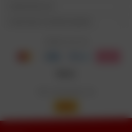
P405
Unter Verschluss aufbewahren.
Kunden kauften auch
Entsorgung der Inhalte/Behälter gemäß des
P501
örtlichen Abfallsystems
Kunden haben sich ebenfalls angesehen
Enthält Linalool, Furaneol, Allyl
EUH208
Cyclohexanepropionate. Kann allergische
Reaktionenhervor-rufen.
Zahlen Sie mit
Nicotinbenzoat, 2-Isopropyl-N,2,3-
Enthält
trimethylbutyramide
Wir versenden mit