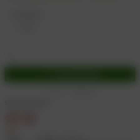
Nikotingehalt:
In den
Warenkorb
Merken
Bewerten
Sicherheitshinweise
Gefahr
H301
Giftig bei Verschlucken.