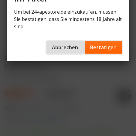
Um bei 24vapestore.de einzukaufen, müssen
Sie bestätigen, dass Sie mindestens 18 Jahre alt
sind.
Abbrechen
Bestätigen
Bar Juice 5000 10ml Nikotinsalzliquid
Fizzy Cherry
Artikelnummer
BJ-FC-20mg
6,90 € *
10,90 € *
Inhalt:
10 Milliliter (69,00 € * / 100 Milliliter)
inkl. MwSt.
zzgl. Versandkosten
Sofort versandfertig, Lieferzeit ca. 1-3 Werktage