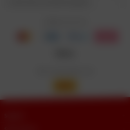
Kunden haben sich ebenfalls angesehen
Enthält Linalool, Furaneol, Allyl
EUH208
Cyclohexanepropionate. Kann allergische
Reaktionenhervor-rufen.
Zahlen Sie mit
Nicotinbenzoat, 2-Isopropyl-N,2,3-
Enthält
trimethylbutyramide
Wir versenden mit
Support
Shop Service