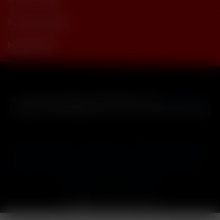
Informationen
Newsletter
* Alle Preise inkl. gesetzl. Mehrwertsteuer zzgl.
Versandkosten
und ggf. Nachnahmegebühren, wenn nicht anders beschrieben
Cookie-Einstellungen
Händler-Login
Reklamationsformular
Häufig gestellte Fragen
Kontakt
Versand
Widerrufsrecht
Datenschutz
AGB
Impressum
Copyright © by 24vapestore.de