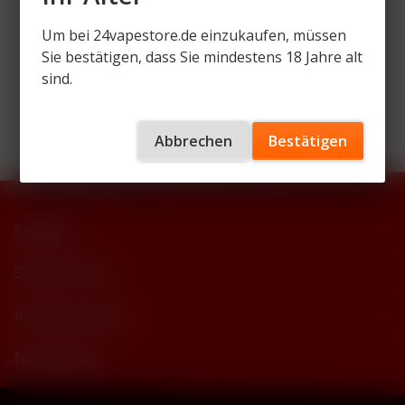
Um bei 24vapestore.de einzukaufen, müssen
Sie bestätigen, dass Sie mindestens 18 Jahre alt
sind.
Wir versenden mit
Abbrechen
Bestätigen
Support
Shop Service
Informationen
Newsletter