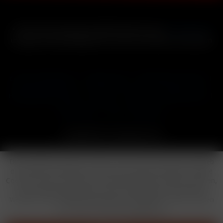
* Alle Preise inkl. gesetzl. Mehrwertsteuer zzgl.
Versandkosten
und ggf. Nachnahmegebühren, wenn nicht anders beschrieben
Cookie-Einstellungen
Händler-Login
Reklamationsformular
Häufig gestellte Fragen
Kontakt
Versand
Widerrufsrecht
Datenschutz
AGB
Impressum
Copyright © by 24vapestore.de
Diese Website benutzt Cookies, die für den technischen Betrieb
der Website erforderlich sind und stets gesetzt werden. Andere
Cookies, die den Komfort bei Benutzung dieser Website erhöhen,
der Direktwerbung dienen oder die Interaktion mit anderen
Websites und sozialen Netzwerken vereinfachen sollen, werden
nur mit Ihrer Zustimmung gesetzt.