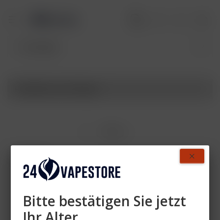
Produkte von Voopoo
Filtern
- 9 %
Bitte bestätigen Sie jetzt
Ihr Alter