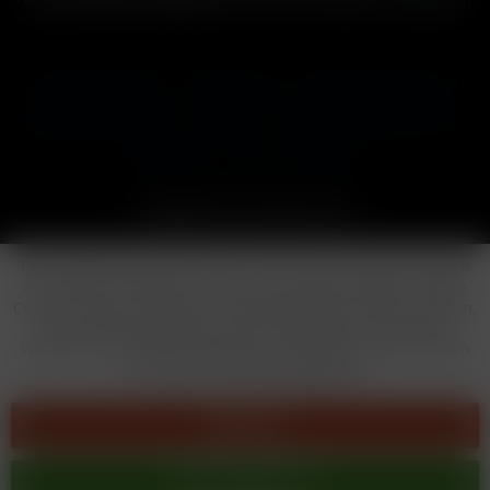
Cookie-Einstellungen
Händler-Login
Reklamationsformular
Häufig gestellte Fragen
Kontakt
Versand
Widerrufsrecht
Datenschutz
AGB
Impressum
Copyright © by 24vapestore.de
Diese Website benutzt Cookies, die für den technischen Betrieb
der Website erforderlich sind und stets gesetzt werden. Andere
Cookies, die den Komfort bei Benutzung dieser Website erhöhen,
der Direktwerbung dienen oder die Interaktion mit anderen
Websites und sozialen Netzwerken vereinfachen sollen, werden
nur mit Ihrer Zustimmung gesetzt.
Ablehnen
Alle akzeptieren