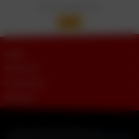
Wir versenden mit
Support
Shop Service
Informationen
Newsletter
* Alle Preise inkl. gesetzl. Mehrwertsteuer zzgl.
Versandkosten
und ggf. Nachnahmegebühren, wenn nicht anders beschrieben