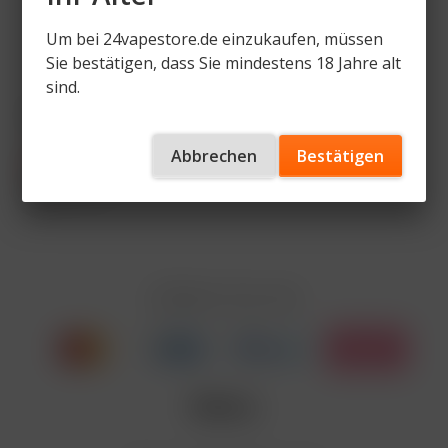
Um bei 24vapestore.de einzukaufen, müssen
Sie bestätigen, dass Sie mindestens 18 Jahre alt
sind.
VooPoo Argus G2 Kit
Abbrechen
Bestätigen
29,95 € *
32,95 € *
Inhalt
1 Stück
Zahlen Sie mit