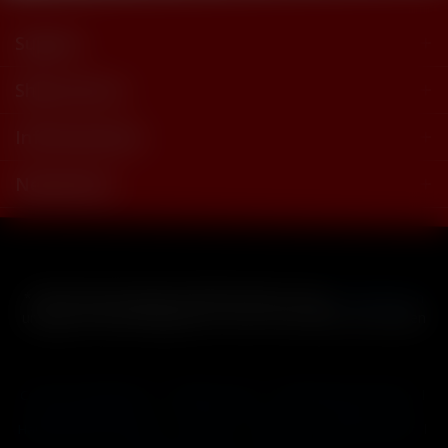
Support
Shop Service
Informationen
Newsletter
* Alle Preise inkl. gesetzl. Mehrwertsteuer zzgl.
Versandkosten
und ggf. Nachnahmegebühren, wenn nicht anders beschrieben
Cookie-Einstellungen
Händler-Login
Reklamationsformular
Häufig gestellte Fragen
Kontakt
Versand
Widerrufsrecht