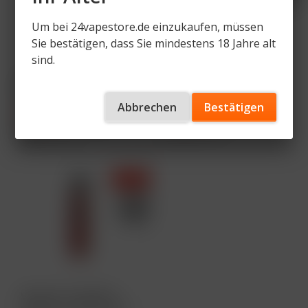
Um bei 24vapestore.de einzukaufen, müssen
Sie bestätigen, dass Sie mindestens 18 Jahre alt
sind.
Vaporesso XROS 5
Vaporesso XROS 5
Pod Kit - Farbe:
Pod Kit - Farbe: Black
Schwarz
Leather
Abbrechen
Bestätigen
19,99 € *
19,99 € *
29,95 € *
29,95 € *
Inhalt
1 Stück
Inhalt
1 Stück
- 33 %
Vaporesso XROS 5