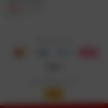
Pod Kit - Farbe: Red
Leather
19,99 € *
29,95 € *
Inhalt
1 Stück
Zahlen Sie mit
Wir versenden mit