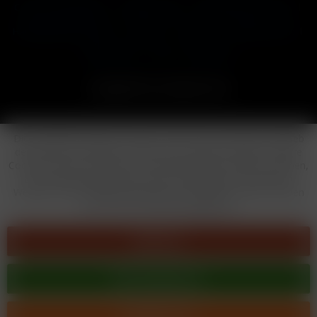
Cookie-Einstellungen
Händler-Login
Reklamationsformular
Häufig gestellte Fragen
Kontakt
Versand
Widerrufsrecht
Datenschutz
AGB
Impressum
Copyright © by 24vapestore.de
Diese Website benutzt Cookies, die für den technischen Betrieb
der Website erforderlich sind und stets gesetzt werden. Andere
Cookies, die den Komfort bei Benutzung dieser Website erhöhen,
der Direktwerbung dienen oder die Interaktion mit anderen
Websites und sozialen Netzwerken vereinfachen sollen, werden
nur mit Ihrer Zustimmung gesetzt.
Ablehnen
Alle akzeptieren
Konfigurieren