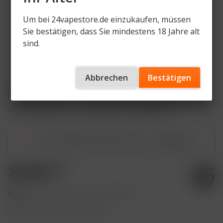
Um bei 24vapestore.de einzukaufen, müssen
Sie bestätigen, dass Sie mindestens 18 Jahre alt
sind.
Abbrechen
Bestätigen
True Passion - Zuuu Wild (200g)
von
True Passion
Artikelnummer
TP-ZW-200
Dieser Artikel steht derzeit nicht zur Verfügung!
26,90 € *
Inhalt:
200 Gramm (13,45 € * / 100 Gramm)
inkl. MwSt.
zzgl. Versandkosten