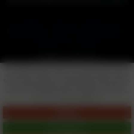
und ggf. Nachnahmegebühren, wenn nicht anders beschrieben
Cookie-Einstellungen
Händler-Login
Reklamationsformular
Häufig gestellte Fragen
Kontakt
Versand
Widerrufsrecht
Datenschutz
AGB
Impressum
Copyright © by 24vapestore.de
Diese Website benutzt Cookies, die für den technischen Betrieb
der Website erforderlich sind und stets gesetzt werden. Andere
Cookies, die den Komfort bei Benutzung dieser Website erhöhen,
der Direktwerbung dienen oder die Interaktion mit anderen
Websites und sozialen Netzwerken vereinfachen sollen, werden
nur mit Ihrer Zustimmung gesetzt.
Ablehnen
Alle akzeptieren