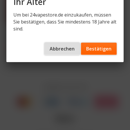
Ihr Alter
Um bei 24vapestore.de einzukaufen, müssen
Sie bestätigen, dass Sie mindestens 18 Jahre alt
sind.
Star Buzz Pod 2er
Pack 20mg
Nikotinsalz – Alle...
5,90 € *
Abbrechen
Bestätigen
9,90 € *
Inhalt
1 Stück
Zahlen Sie mit