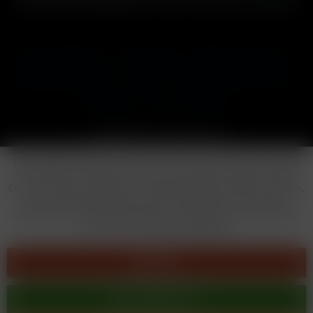
und ggf. Nachnahmegebühren, wenn nicht anders beschrieben
Cookie-Einstellungen
Händler-Login
Reklamationsformular
Häufig gestellte Fragen
Kontakt
Versand
Widerrufsrecht
Datenschutz
AGB
Impressum
Copyright © by 24vapestore.de
Diese Website benutzt Cookies, die für den technischen Betrieb
der Website erforderlich sind und stets gesetzt werden. Andere
Cookies, die den Komfort bei Benutzung dieser Website erhöhen,
der Direktwerbung dienen oder die Interaktion mit anderen
Websites und sozialen Netzwerken vereinfachen sollen, werden
nur mit Ihrer Zustimmung gesetzt.
Ablehnen
Alle akzeptieren