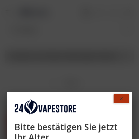
Produkte von Starbuzz Akkuträger Variante
Filtern
- 38 %
Bitte bestätigen Sie jetzt
Ihr Alter