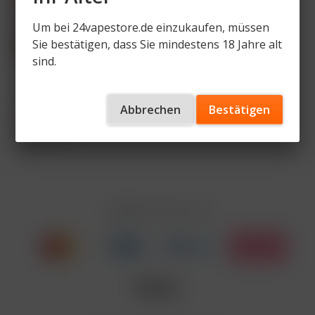
Um bei 24vapestore.de einzukaufen, müssen
Sie bestätigen, dass Sie mindestens 18 Jahre alt
sind.
Star Buzz - Pod Kit -
1000 mAh
Abbrechen
Bestätigen
5,49 € *
8,90 € *
Inhalt
1 Stück
Zahlen Sie mit