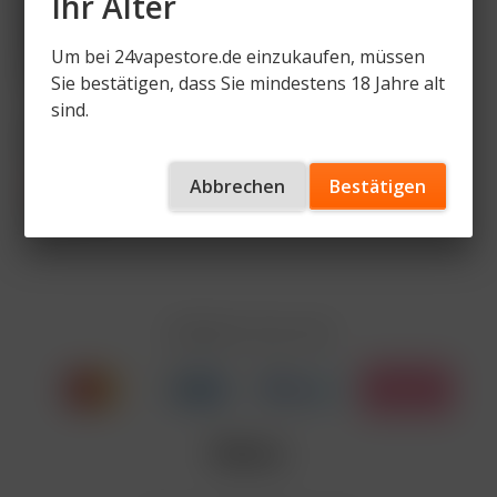
Ihr Alter
Um bei 24vapestore.de einzukaufen, müssen
Sie bestätigen, dass Sie mindestens 18 Jahre alt
sind.
SKE Crystal Edge 10K
Starter Kit Set - 10ml
Pod...
11,99 € *
Abbrechen
Bestätigen
19,98 € *
Inhalt
1 Stück
Zahlen Sie mit