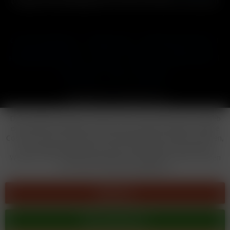
und ggf. Nachnahmegebühren, wenn nicht anders beschrieben
Cookie-Einstellungen
Händler-Login
Reklamationsformular
Häufig gestellte Fragen
Kontakt
Versand
Widerrufsrecht
Datenschutz
AGB
Impressum
Copyright © by 24vapestore.de
Diese Website benutzt Cookies, die für den technischen Betrieb
der Website erforderlich sind und stets gesetzt werden. Andere
Cookies, die den Komfort bei Benutzung dieser Website erhöhen,
der Direktwerbung dienen oder die Interaktion mit anderen
Websites und sozialen Netzwerken vereinfachen sollen, werden
nur mit Ihrer Zustimmung gesetzt.
Ablehnen
Alle akzeptieren