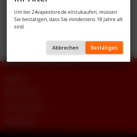
Um bei 24vapestore.de einzukaufen, müssen
Sie bestätigen, dass Sie mindestens 18 Jahre alt
sind.
Wir versenden mit
Abbrechen
Bestätigen
Support
Shop Service
Informationen
Newsletter