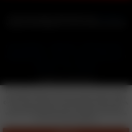
* Alle Preise inkl. gesetzl. Mehrwertsteuer zzgl.
Versandkosten
und ggf. Nachnahmegebühren, wenn nicht anders beschrieben
Cookie-Einstellungen
Händler-Login
Reklamationsformular
Häufig gestellte Fragen
Kontakt
Versand
Widerrufsrecht
Datenschutz
AGB
Impressum
Copyright © by 24vapestore.de
Diese Website benutzt Cookies, die für den technischen Betrieb
der Website erforderlich sind und stets gesetzt werden. Andere
Cookies, die den Komfort bei Benutzung dieser Website erhöhen,
der Direktwerbung dienen oder die Interaktion mit anderen
Websites und sozialen Netzwerken vereinfachen sollen, werden
nur mit Ihrer Zustimmung gesetzt.