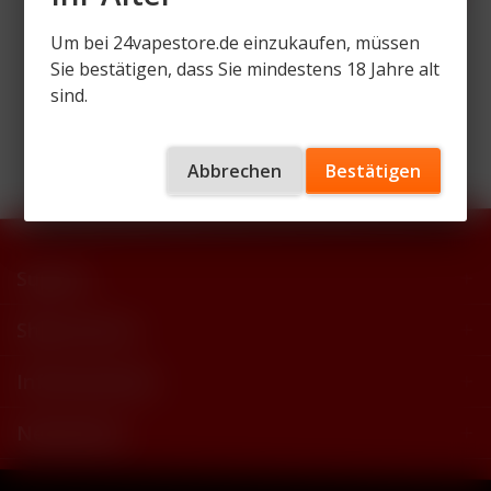
Um bei 24vapestore.de einzukaufen, müssen
Sie bestätigen, dass Sie mindestens 18 Jahre alt
sind.
Wir versenden mit
Abbrechen
Bestätigen
Support
Shop Service
Informationen
Newsletter