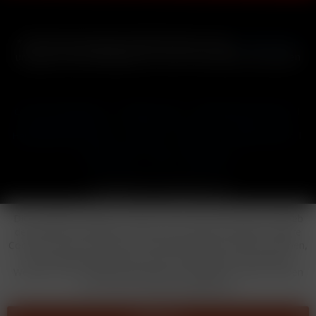
* Alle Preise inkl. gesetzl. Mehrwertsteuer zzgl.
Versandkosten
und ggf. Nachnahmegebühren, wenn nicht anders beschrieben
Cookie-Einstellungen
Händler-Login
Reklamationsformular
Häufig gestellte Fragen
Kontakt
Versand
Widerrufsrecht
Datenschutz
AGB
Impressum
Copyright © by 24vapestore.de
Diese Website benutzt Cookies, die für den technischen Betrieb
der Website erforderlich sind und stets gesetzt werden. Andere
Cookies, die den Komfort bei Benutzung dieser Website erhöhen,
der Direktwerbung dienen oder die Interaktion mit anderen
Websites und sozialen Netzwerken vereinfachen sollen, werden
nur mit Ihrer Zustimmung gesetzt.