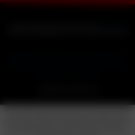
* Alle Preise inkl. gesetzl. Mehrwertsteuer zzgl.
Versandkosten
und ggf. Nachnahmegebühren, wenn nicht anders beschrieben
Cookie-Einstellungen
Händler-Login
Reklamationsformular
Häufig gestellte Fragen
Kontakt
Versand
Widerrufsrecht
Datenschutz
AGB
Impressum
Copyright © by 24vapestore.de
Diese Website benutzt Cookies, die für den technischen Betrieb
der Website erforderlich sind und stets gesetzt werden. Andere
Cookies, die den Komfort bei Benutzung dieser Website erhöhen,
der Direktwerbung dienen oder die Interaktion mit anderen
Websites und sozialen Netzwerken vereinfachen sollen, werden