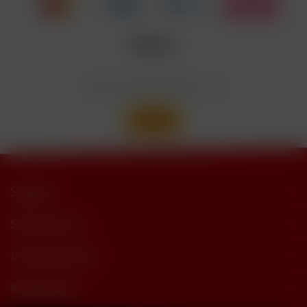
Nicotinbenzoat, 2-Isopropyl-N,2,3-
Enthält
trimethylbutyramide
Wir versenden mit
Support
Shop Service
Informationen
Newsletter