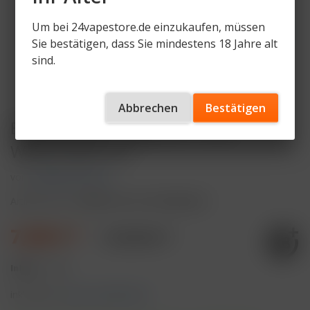
Um bei 24vapestore.de einzukaufen, müssen
Sie bestätigen, dass Sie mindestens 18 Jahre alt
sind.
Abbrechen
Bestätigen
ELFBAR MAX Purple Kit + Pod
Watermelon Ice
von
ELFBAR MAX Sets
Artikelnummer
EBMAX-PK-PU-WTRMLNICE
7,99 € *
19,98 € *
Inhalt:
1 Stück
inkl. MwSt.
zzgl. Versandkosten