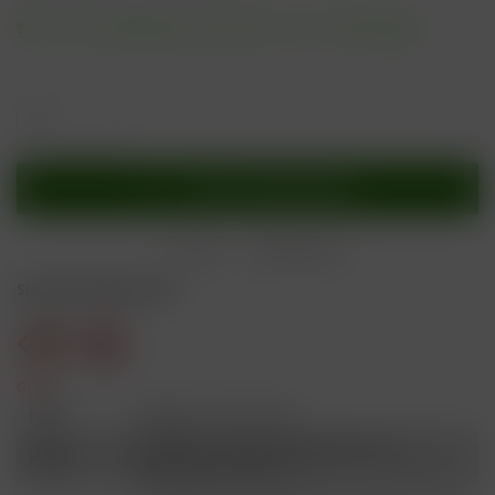
Sofort versandfertig, Lieferzeit ca. 1-3 Werktage
In den
Warenkorb
Merken
Bewerten
Sicherheitshinweise
Gefahr
H301
Giftig bei Verschlucken.
Schädlich für Wasserorganismen, mit
H412
langfristiger Wirkung.