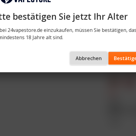
Sofort versan
tte bestätigen Sie jetzt Ihr Alter
ei 24vapestore.de einzukaufen, müssen Sie bestätigen, da
mindestens 18 Jahre alt sind.
Merken
Abbrechen
Bestätig
Sicherheitsh
Gefahr
H301
H412
P101
P102