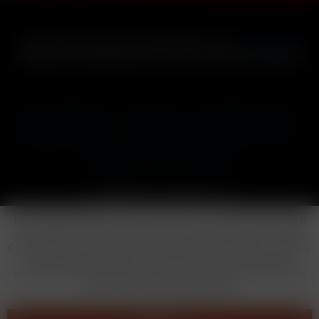
* Alle Preise inkl. gesetzl. Mehrwertsteuer zzgl.
Versandkosten
und ggf. Nachnahmegebühren, wenn nicht anders beschrieben
Cookie-Einstellungen
Händler-Login
Reklamationsformular
Häufig gestellte Fragen
Kontakt
Versand
Widerrufsrecht
Datenschutz
AGB
Impressum
Copyright © by 24vapestore.de
Diese Website benutzt Cookies, die für den technischen Betrieb
der Website erforderlich sind und stets gesetzt werden. Andere
Cookies, die den Komfort bei Benutzung dieser Website erhöhen,
der Direktwerbung dienen oder die Interaktion mit anderen
Websites und sozialen Netzwerken vereinfachen sollen, werden
nur mit Ihrer Zustimmung gesetzt.