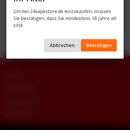
Um bei 24vapestore.de einzukaufen, müssen
Sie bestätigen, dass Sie mindestens 18 Jahre alt
sind.
Wir versenden mit
Abbrechen
Bestätigen
Support
Shop Service
Informationen
Newsletter