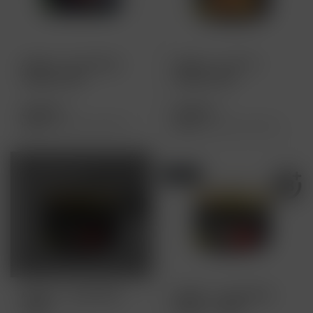
Adalya - Punk Man -
Adalya - Ice PYC -
200g 26,90€
200g 26,90€
26,90 € *
26,90 € *
Inhalt
200 Gramm
(13,45 € * / 100 Gramm)
Inhalt
200 Gramm
(13,45 € * / 100 Gramm)
AUSVERKAUFT
NEU
Adalya - Lady Killer -
Adalya - Lady Killer -
200g
200g - 27,90€