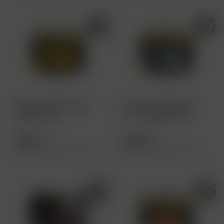
Adalya - MN Tango -
Adalya - MN Tango
200g 26,90€
Ice - 200g 26,90€
26,90 € *
26,90 € *
Inhalt
200 Gramm
(13,45 € * / 100 Gramm)
Inhalt
200 Gramm
(13,45 € * / 100 Gramm)