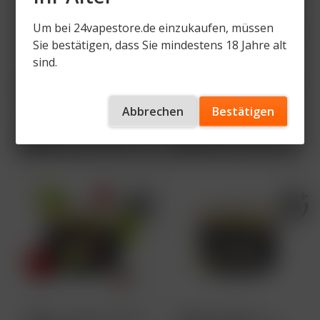
Um bei 24vapestore.de einzukaufen, müssen
Sie bestätigen, dass Sie mindestens 18 Jahre alt
sind.
Adalya - Love 66 -
Adalya - Tynky Wynky
200g 27,90€
- 200g 26,90€
Abbrechen
Bestätigen
27,90 € *
26,90 € *
Inhalt
0.2 Kilogramm
(139,50 € * / 1 Kilogramm)
Inhalt
0.2 Kilogramm
(134,50 € * / 1 Kilogramm)
Adalya - The Two App
Adalya Tobacco -