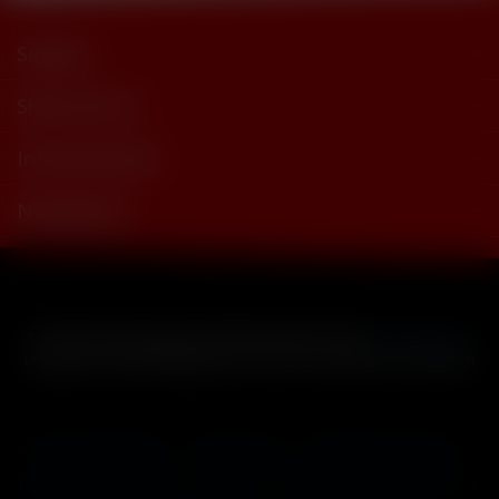
Support
Shop Service
Informationen
Newsletter
* Alle Preise inkl. gesetzl. Mehrwertsteuer zzgl.
Versandkosten
und ggf. Nachnahmegebühren, wenn nicht anders beschrieben
Cookie-Einstellungen
Händler-Login
Reklamationsformular
Häufig gestellte Fragen
Kontakt
Versand
Widerrufsrecht